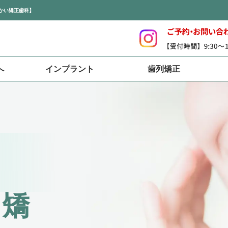
前かい矯正歯科】
へ
インプラント
歯列矯正
治療
ス矯